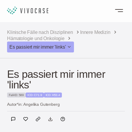
Klinische Fälle nach Disziplinen
Innere Medizin
Hämatologie und Onkologie
Es passiert mir immer 'links'
Es passiert mir immer
'links'
Fall-ID: 589
ICD: C71.9
ICD: H53.4
Autor*in: Angelika Gutenberg