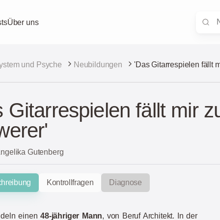
ts
Über uns
ystem und Psyche
Neubildungen
'Das Gitarrespielen fäll
 Gitarrespielen fällt mir
werer'
Angelika Gutenberg
chreibung
Kontrollfragen
Diagnose
ndeln einen
48-jähriger Mann
, von Beruf Architekt. In der