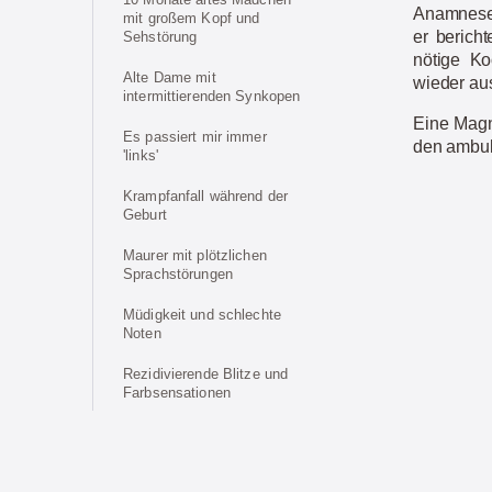
Anamnese e
mit großem Kopf und
er berich
Sehstörung
nötige Ko
Alte Dame mit
wieder aus
intermittierenden Synkopen
Eine Magn
Es passiert mir immer
den ambul
'links'
Krampfanfall während der
Geburt
Maurer mit plötzlichen
Sprachstörungen
Müdigkeit und schlechte
Noten
Rezidivierende Blitze und
Farbsensationen