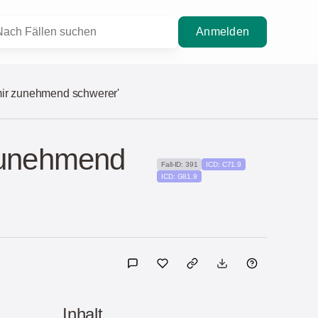
Anmelden
t mir zunehmend schwerer'
 zunehmend
Fall-ID: 391
ICD: C71.9
ICD: G81.9
Inhalt