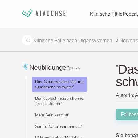
Klinische Fälle
Podcas
Klinische Fälle nach Organsystemen
Nervens
'Das
Neubildungen
11 Fälle
sch
'Das Gitarrespielen fällt mir
zunehmend schwerer'
Autor*in: 
'Die Kopfschmerzen kenne
ich seit Jahren'
Fallbes
'Mein Bein krampft'
'Sanfte Natur' war einmal?
Sie beha
10 Monate altes Mädchen