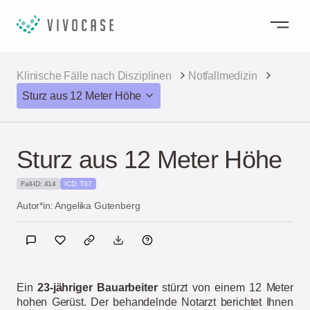
Klinische Fälle nach Disziplinen
Notfallmedizin
Sturz aus 12 Meter Höhe
Sturz aus 12 Meter Höhe
Fall-ID: 414
ICD: T07
Autor*in: Angelika Gutenberg
Ein
23-jähriger Bauarbeiter
stürzt von einem 12 Meter
hohen Gerüst.
Der behandelnde Notarzt berichtet Ihnen