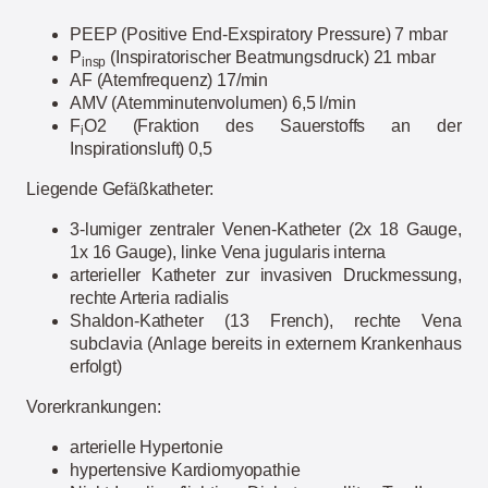
PEEP (Positive End-Exspiratory Pressure) 7 mbar
P
(Inspiratorischer Beatmungsdruck) 21 mbar
insp
AF (Atemfrequenz) 17/min
AMV (Atemminutenvolumen) 6,5 l/min
F
O2 (Fraktion des Sauerstoffs an der
i
Inspirationsluft) 0,5
Liegende Gefäßkatheter:
3-lumiger zentraler Venen-Katheter (2x 18 Gauge,
1x 16 Gauge), linke Vena jugularis interna
arterieller Katheter zur invasiven Druckmessung,
rechte Arteria radialis
Shaldon-Katheter (13 French), rechte Vena
subclavia (Anlage bereits in externem Krankenhaus
erfolgt)
Vorerkrankungen:
arterielle Hypertonie
hypertensive Kardiomyopathie