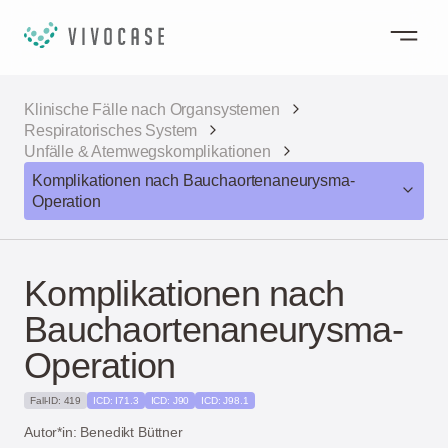
Klinische Fälle nach Organsystemen
Respiratorisches System
Unfälle & Atemwegskomplikationen
Komplikationen nach Bauchaortenaneurysma-
Operation
Komplikationen nach
Bauchaortenaneurysma-
Operation
Fall-ID: 419
ICD: I71.3
ICD: J90
ICD: J98.1
Autor*in: Benedikt Büttner