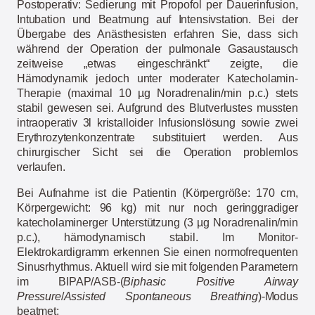
Postoperativ: Sedierung mit Propofol per Dauerinfusion,
Intubation und Beatmung auf Intensivstation.
Bei der
Übergabe des Anästhesisten erfahren Sie, dass sich
während der Operation der pulmonale Gasaustausch
zeitweise „etwas eingeschränkt“ zeigte, die
Hämodynamik jedoch unter moderater Katecholamin-
Therapie (maximal 10 µg Noradrenalin/min p.c.) stets
stabil gewesen sei. Aufgrund des Blutverlustes mussten
intraoperativ 3l kristalloider Infusionslösung sowie zwei
Erythrozytenkonzentrate substituiert werden. Aus
chirurgischer Sicht sei die Operation problemlos
verlaufen.
Bei Aufnahme ist die Patientin (Körpergröße: 170 cm,
Körpergewicht: 96 kg) mit nur noch geringgradiger
katecholaminerger Unterstützung (3 µg Noradrenalin/min
p.c.), hämodynamisch stabil. Im Monitor-
Elektrokardigramm erkennen Sie einen normofrequenten
Sinusrhythmus. Aktuell wird sie mit folgenden Parametern
im BIPAP/ASB-(
Biphasic Positive Airway
Pressure
/
Assisted Spontaneous Breathing
)-Modus
beatmet: