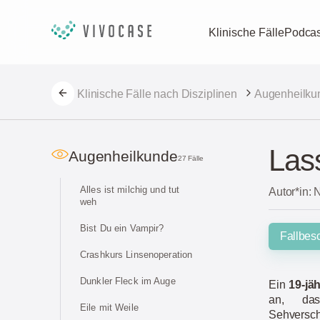
Klinische Fälle
Podcas
Klinische Fälle nach Disziplinen
Augenheilku
Lass
Augenheilkunde
27 Fälle
Alles ist milchig und tut
Autor*in: 
weh
Bist Du ein Vampir?
Fallbes
Crashkurs Linsenoperation
Dunkler Fleck im Auge
Ein
19-jä
an, das
Eile mit Weile
Sehvers