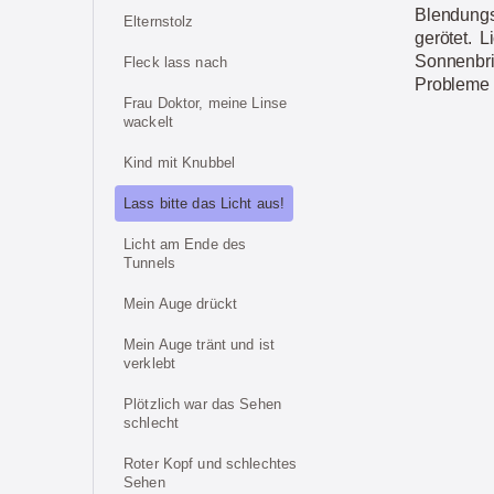
Blendungs
Elternstolz
gerötet. L
Sonnenbr
Fleck lass nach
Probleme 
Frau Doktor, meine Linse
wackelt
Kind mit Knubbel
Lass bitte das Licht aus!
Licht am Ende des
Tunnels
Mein Auge drückt
Mein Auge tränt und ist
verklebt
Plötzlich war das Sehen
schlecht
Roter Kopf und schlechtes
Sehen