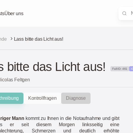
ts
Über uns
nde
Lass bitte das Licht aus!
 bitte das Licht aus!
Fall-ID: 461
I
Nicolas Feltgen
chreibung
Kontrollfragen
Diagnose
hriger Mann
kommt zu Ihnen in die Notaufnahme und gibt
s er seit diesem Morgen linksseitig eine
chlechterung, Schmerzen und deutlich erhöhte