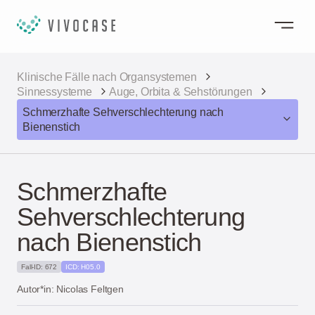
Klinische Fälle nach Organsystemen
Sinnessysteme
Auge, Orbita & Sehstörungen
Schmerzhafte Sehverschlechterung nach
Bienenstich
Schmerzhafte
Sehverschlechterung
nach Bienenstich
Fall-ID: 672
ICD: H05.0
Autor*in: Nicolas Feltgen