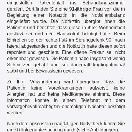
eingestuften Patientenfall ins Behandlungszimmer
gerufen. Dort finden Sie eine
91-jährige Frau
vor, die in
Begleitung einer Notärztin in die Notfallambulanz
eingeliefert wurde. Die Notärztin übergibt Ihnen die
Patientin und berichtet, dass diese in ihrer Wohneinheit
gestürzt sei und den Hausnotruf betätigt hätte. Beim
Eintreffen sei der rechte Fuß im Sprunggelenk 90° nach
lateral abgestanden und die Notärztin hätte diesen sofort
reponiert und geschient. Eine offene Fraktur sei nicht
erkennbar gewesen. Die Patientin habe insgesamt wenig
Schmerzen gehabt und sei dauerhaft kardiopulmonal
stabil und bei Bewusstsein gewesen.
Zu Ihrer Verwunderung wird übergeben, dass die
Patientin keine
Vorerkrankungen
aufweist, keine
Allergien
hat und keine
Medikamente
einimmt. Diese
Information konnte in einem Telefonat mit dem
vorsorgebevollmächtigten ehemaligen Nachbar bestätigt
werden.
Nach dem ansonsten unauffälligen Bodycheck führen Sie
eine Röntgenuntersuchung durch (siehe Abbildungen).