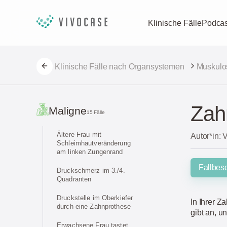
Klinische Fälle
Podcas
Klinische Fälle nach Organsystemen
Muskulo
Zah
Maligne
15 Fälle
Ältere Frau mit
Autor*in: 
Schleimhautveränderung
am linken Zungenrand
Fallbes
Druckschmerz im 3./4.
Quadranten
Druckstelle im Oberkiefer
In Ihrer Za
durch eine Zahnprothese
gibt an, u
Erwachsene Frau tastet