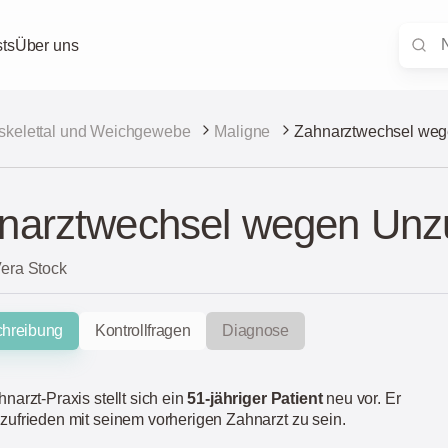
ts
Über uns
skelettal und Weichgewebe
Maligne
Zahnarztwechsel weg
narztwechsel wegen Unzu
Vera Stock
chreibung
Kontrollfragen
Diagnose
hnarzt-Praxis stellt sich ein
51-jähriger Patient
neu vor. Er
nzufrieden mit seinem vorherigen Zahnarzt zu sein.