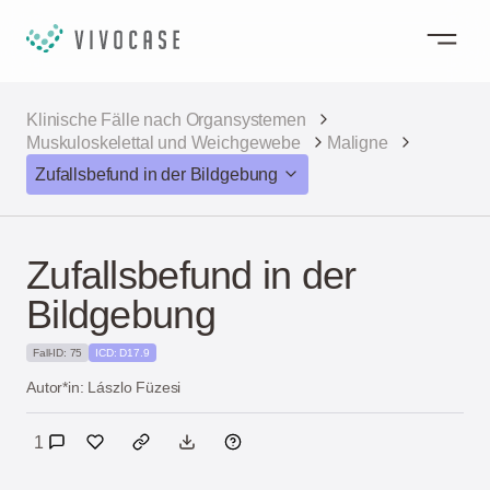
Klinische Fälle nach Organsystemen
Muskuloskelettal und Weichgewebe
Maligne
Zufallsbefund in der Bildgebung
Zufallsbefund in der
Bildgebung
Fall-ID: 75
ICD: D17.9
Autor*in: Lászlo Füzesi
1