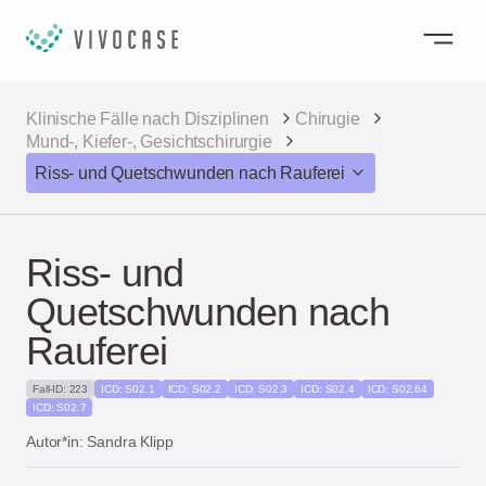
Klinische Fälle nach Disziplinen
Chirugie
Mund-, Kiefer-, Gesichtschirurgie
Riss- und Quetschwunden nach Rauferei
Riss- und
Quetschwunden nach
Rauferei
Fall-ID: 223
ICD: S02.1
ICD: S02.2
ICD: S02.3
ICD: S02.4
ICD: S02.64
ICD: S02.7
Autor*in: Sandra Klipp