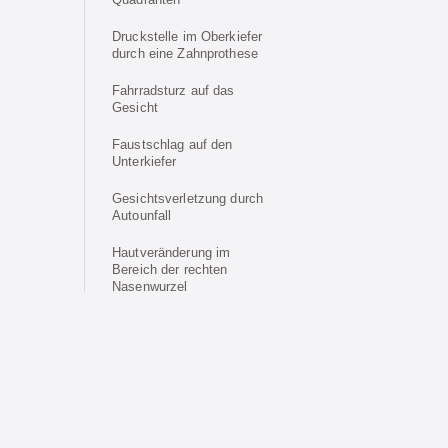
Druckstelle im Oberkiefer
durch eine Zahnprothese
Fahrradsturz auf das
Gesicht
Faustschlag auf den
Unterkiefer
Gesichtsverletzung durch
Autounfall
Hautveränderung im
Bereich der rechten
Nasenwurzel
Ich bekomme schnell
'blaue Flecke' und neige
zur Migräne
Implantologisch-
prothetische Versorgung
nach Kieferrekonstruktion
VIVOCASE © 2026