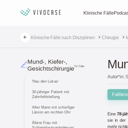
Klinische Fälle
Podcas
Klinische Fälle nach Disziplinen
Chirugie
M
Mun
Mund-, Kiefer-,
52 Fälle
Gesichtschirurgie
Autor*in: 
'Hau den Lukas'
30-jähriger Patient mit
Fallbes
Zahnfehlstellung
Alter Mann mit schorfiger
Läsion am rechten Ohr
Eine
78-jä
sie in der
Ältere Frau mit
mehr richti
Schleimhautveränderung