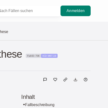
Anmelden
these
these
Fall-ID: 706
ICD: M87.19
Inhalt
Fallbeschreibung