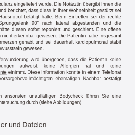
ulanz eingeliefert wurde. Die Notärztin übergibt Ihnen die
und berichtet, dass diese in ihrer Wohneinheit gestürzt sei
ausnotruf betätigt hätte. Beim Eintreffen sei der rechte
prunggelenk 90° nach lateral abgestanden und die
hätte diesen sofort reponiert und geschient. Eine offene
ei nicht erkennbar gewesen. Die Patientin habe insgesamt
merzen gehabt und sei dauerhaft kardiopulmonal stabil
ewusstsein gewesen.
Verwunderung wird übergeben, dass die Patientin keine
kungen
aufweist, keine
Allergien
hat und keine
nte
einimmt. Diese Information konnte in einem Telefonat
orsorgebevollmächtigten ehemaligen Nachbar bestätigt
 ansonsten unauffälligen Bodycheck führen Sie eine
tersuchung durch (siehe Abbildungen).
der und Dateien