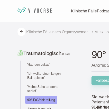
Klinische Fälle
Podcas
Klinische Fälle nach Organsystemen
Muskulo
90°
Traumatologisch
44 Fälle
'Hau den Lukas'
Autor*in:
'Ich wollte einen langen
Ball spielen'
Fallbes
'Meine Schulter steht
schief'
Sie werde
90° Fußfehlstellung
Patienten
91-jährig
Älterer Mann mit