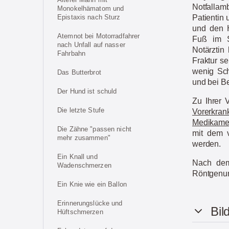
Notfallamb
Monokelhämatom und
Epistaxis nach Sturz
Patientin 
und den H
Atemnot bei Motorradfahrer
Fuß im S
nach Unfall auf nasser
Notärztin 
Fahrbahn
Fraktur s
wenig Sch
Das Butterbrot
und bei B
Der Hund ist schuld
Zu Ihrer 
Die letzte Stufe
Vorerkran
Medikame
Die Zähne "passen nicht
mit dem v
mehr zusammen"
werden.
Ein Knall und
Nach dem
Wadenschmerzen
Röntgenun
Ein Knie wie ein Ballon
Erinnerungslücke und
Bil
Hüftschmerzen