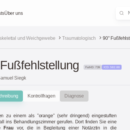
ts
Über uns
skelettal und Weichgewebe
Traumatologisch
90° Fußfehlst
 Fußfehlstellung
Fall-ID: 739
ICD: S82.88
 Samuel Siegk
chreibung
Kontrollfragen
Diagnose
n zu einem als "orange" (sehr dringend) eingestuften
fall ins Behandlungszimmer gerufen. Dort finden Sie eine
e Frau
vor, die in Begleitung einer Notärztin in die