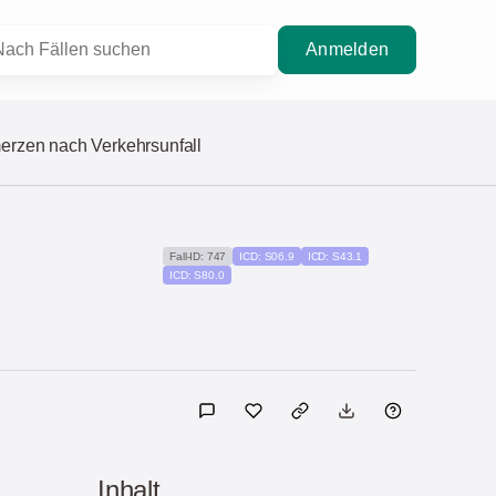
Anmelden
erzen nach Verkehrsunfall
Fall-ID: 747
ICD: S06.9
ICD: S43.1
ICD: S80.0
Inhalt