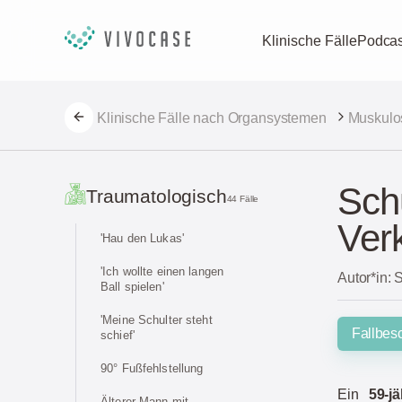
Klinische Fälle
Podcas
Klinische Fälle nach Organsystemen
Muskulo
Sch
Traumatologisch
44 Fälle
Ver
'Hau den Lukas'
'Ich wollte einen langen
Autor*in:
Ball spielen'
'Meine Schulter steht
Fallbes
schief'
90° Fußfehlstellung
Ein
59-j
Älterer Mann mit