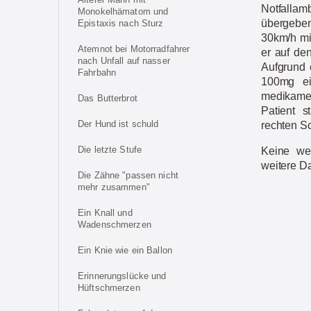
Notfalla
Monokelhämatom und
übergeben
Epistaxis nach Sturz
30km/h mi
Atemnot bei Motorradfahrer
er auf den
nach Unfall auf nasser
Aufgrund 
Fahrbahn
100mg ei
medikament
Das Butterbrot
Patient 
Der Hund ist schuld
rechten Sc
Die letzte Stufe
Keine wei
weitere D
Die Zähne "passen nicht
mehr zusammen"
Ein Knall und
Wadenschmerzen
Ein Knie wie ein Ballon
Erinnerungslücke und
Hüftschmerzen