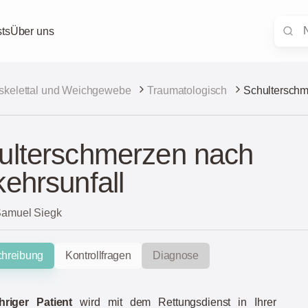
ts
Über uns
skelettal und Weichgewebe
Traumatologisch
Schulterschm
ulterschmerzen nach
kehrsunfall
 Samuel Siegk
chreibung
Kontrollfragen
Diagnose
ähriger Patient
wird mit dem Rettungsdienst in Ihrer