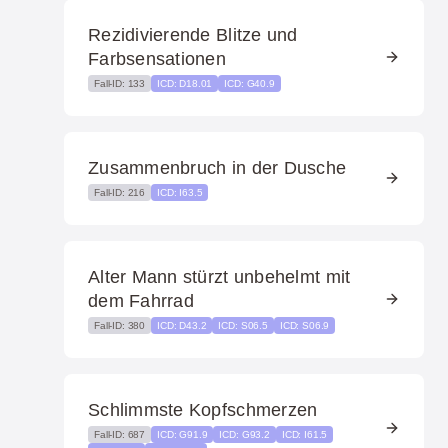
Rezidivierende Blitze und
Farbsensationen
Fall-ID: 133
ICD: D18.01
ICD: G40.9
Zusammenbruch in der Dusche
Fall-ID: 216
ICD: I63.5
Alter Mann stürzt unbehelmt mit
dem Fahrrad
Fall-ID: 380
ICD: D43.2
ICD: S06.5
ICD: S06.9
Schlimmste Kopfschmerzen
Fall-ID: 687
ICD: G91.9
ICD: G93.2
ICD: I61.5