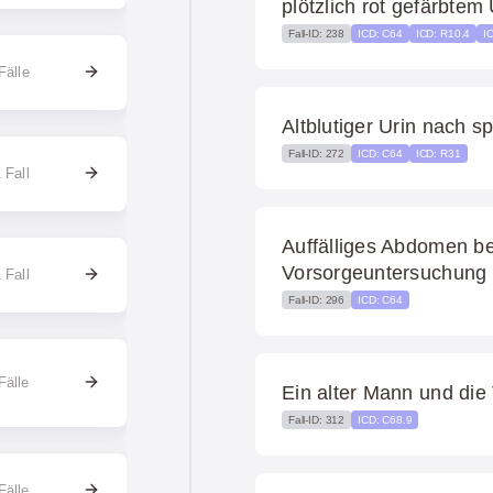
plötzlich rot gefärbtem 
Fall-ID: 238
ICD: C64
ICD: R10.4
I
Fälle
Altblutiger Urin nach spo
Fall-ID: 272
ICD: C64
ICD: R31
 Fall
Auffälliges Abdomen be
Vorsorgeuntersuchung 
 Fall
Fall-ID: 296
ICD: C64
Fälle
Ein alter Mann und di
Fall-ID: 312
ICD: C68.9
Fälle