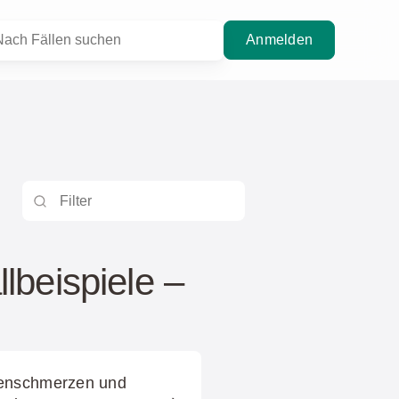
Anmelden
llbeispiele –
kenschmerzen und