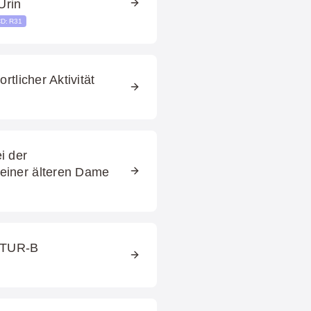
Urin
CD: R31
rtlicher Aktivität
i der
einer älteren Dame
e TUR-B