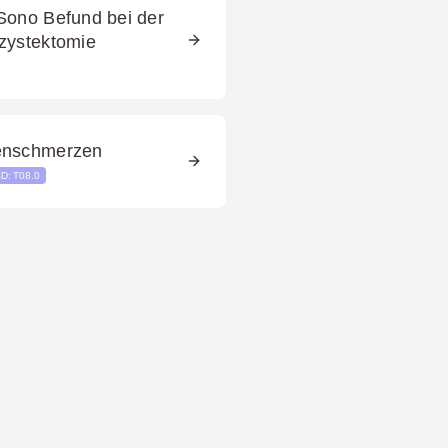
Sono Befund bei der
zystektomie
kenschmerzen
CD: T08.0