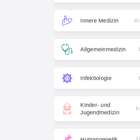
Innere Medizin
11 
Allgemeinmedizin
1
Infektiologie
1
Kinder- und
6 
Jugendmedizin
Humangenetik
2 