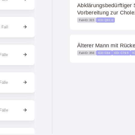
Abklärungsbedürftiger 
Vorbereitung zur Chole
Fall-ID: 315
ICD: Q61.0
 Fall
Älterer Mann mit Rüc
Fall-ID: 358
ICD: C64
ICD: C79.5
I
Fälle
Fälle
Fälle