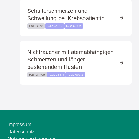
Schulterschmerzen und
Schwellung bei Krebspatientin
Fall-ID: 68
ICD: C50.9
ICD: C79.5
Nichtraucher mit atemabhängigen
Schmerzen und länger
bestehendem Husten
Fall-ID: 406
ICD: C38.4
ICD: R09.1
Impressum
Datenschutz
Nutzungsbedingungen