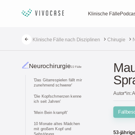
Klinische Fälle
Podcas
Klinische Fälle nach Disziplinen
Chirugie
N
Maur
Neurochirurgie
22 Fälle
Spr
'Das Gitarrespielen fällt mir
zunehmend schwerer'
Autor*in: 
'Die Kopfschmerzen kenne
ich seit Jahren'
Fallbes
'Mein Bein krampft'
10 Monate altes Mädchen
mit großem Kopf und
53-jährig
Sehstörung