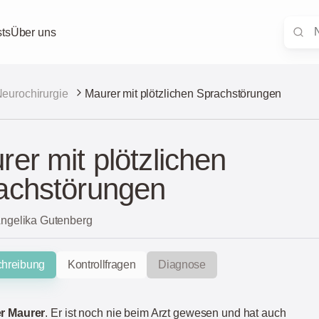
ts
Über uns
eurochirurgie
Maurer mit plötzlichen Sprachstörungen
er mit plötzlichen
achstörungen
Angelika Gutenberg
chreibung
Kontrollfragen
Diagnose
er Maurer
. Er ist noch nie beim Arzt gewesen und hat auch