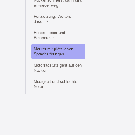
Rückenschmerz, dann ging
er wieder weg
Fortsetzung: Wetten,
dass...?
Hohes Fieber und
Beinparese
Maurer mit plötzlichen
Sprachstörungen
Motorradsturz geht auf den
Nacken
Müdigkeit und schlechte
Noten
Rückenschmerzen und
kraftloses Bein
Treppensturz mit Folgen
Wetten, dass...?