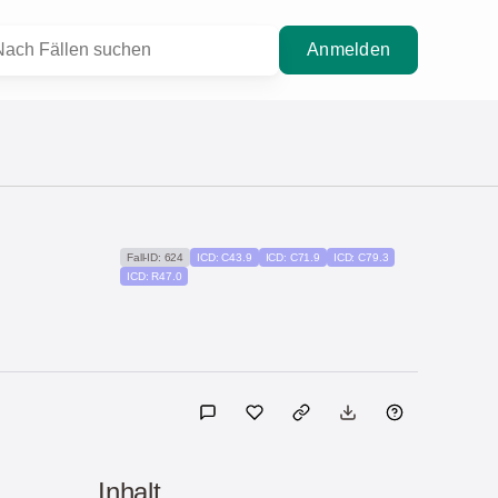
Anmelden
Fall-ID: 624
ICD: C43.9
ICD: C71.9
ICD: C79.3
ICD: R47.0
Inhalt