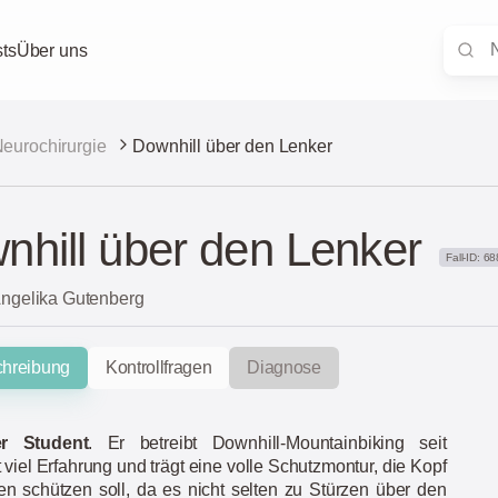
ts
Über uns
eurochirurgie
Downhill über den Lenker
nhill über den Lenker
Fall-ID: 68
Angelika Gutenberg
chreibung
Kontrollfragen
Diagnose
er Student
. Er betreibt Downhill-Mountainbiking seit
 viel Erfahrung und trägt eine volle Schutzmontur, die Kopf
n schützen soll, da es nicht selten zu Stürzen über den