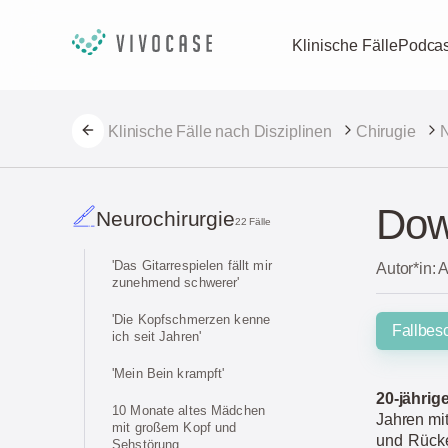
Klinische Fälle
Podcas
Klinische Fälle nach Disziplinen
Chirugie
N
Dow
Neurochirurgie
22 Fälle
'Das Gitarrespielen fällt mir
Autor*in: 
zunehmend schwerer'
'Die Kopfschmerzen kenne
Fallbes
ich seit Jahren'
'Mein Bein krampft'
20-jährig
10 Monate altes Mädchen
Jahren mit
mit großem Kopf und
und Rücke
Sehstörung