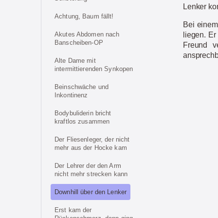
Lenker ko
Achtung, Baum fällt!
Bei einem 
Akutes Abdomen nach
liegen. E
Banscheiben-OP
Freund v
ansprechba
Alte Dame mit
intermittierenden Synkopen
Beinschwäche und
Inkontinenz
Bodybuliderin bricht
kraftlos zusammen
Der Fliesenleger, der nicht
mehr aus der Hocke kam
Der Lehrer der den Arm
nicht mehr strecken kann
Downhill über den Lenker
Erst kam der