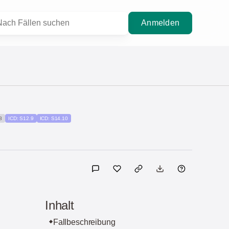
Anmelden
8
ICD: S12.9
ICD: S14.10
Inhalt
Fallbeschreibung