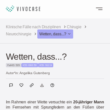
Klinische Fälle nach Disziplinen
Chirugie
Neurochirurgie
Wetten, dass...?
Wetten, dass...?
Fall-ID: 535
ICD: G82.53
ICD: S12.9
Autor*in: Angelika Gutenberg
Im Rahmen einer Wette versuchte ein
20-jähriger Mann
im Fernsehen mit Sprungfedern an den Füßen über