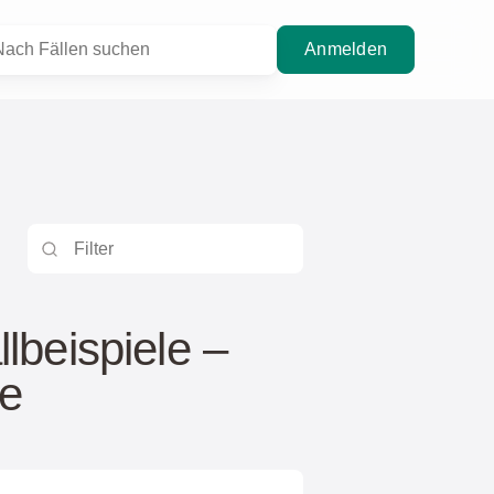
Anmelden
llbeispiele –
ie