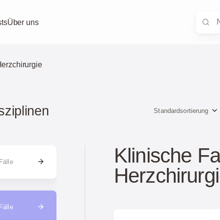
ts
Über uns
erzchirurgie
sziplinen
Standardsortierung
Klinische Fa
Fälle
Herzchirurg
Fälle