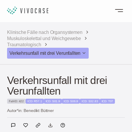
Klinische Fälle nach Organsystemen
Muskuloskelettal und Weichgewebe
Traumatologisch
Verkehrsunfall mit drei Verunfallten
Verkehrsunfall mit drei
Verunfallten
Fall-ID: 422
ICD: R57.1
ICD: S01.9
ICD: S06.9
ICD: S32.83
ICD: T07
Autor*in: Benedikt Büttner