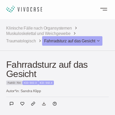
Klinische Fälle nach Organsystemen
Muskuloskelettal und Weichgewebe
Traumatologisch
Fahrradsturz auf das Gesicht
Fahrradsturz auf das
Gesicht
Fall-ID: 704
ICD: S02.3
ICD: S02.4
Autor*in: Sandra Klipp